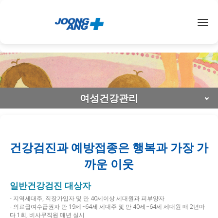
< /span>
Togg
navig
여성건강관리
건강검진과 예방접종은 행복과 가장 가
까운 이웃
일반건강검진 대상자
- 지역세대주, 직장가입자 및 만 40세이상 세대원과 피부양자
- 의료급여수급권자 만 19세~64세 세대주 및 만 40세~64세 세대원 매 2년마
다 1회, 비사무직원 매년 실시