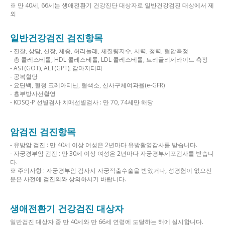
※ 만 40세, 66세는 생애전환기 건강진단 대상자로 일반건강검진 대상에서 제
외
일반건강검진 검진항목
- 진찰, 상담, 신장, 체중, 허리둘레, 체질량지수, 시력, 청력, 혈압측정
- 총 콜레스테롤, HDL 콜레스테롤, LDL 콜레스테롤, 트리글리세라이드 측정
- AST(GOT), ALT(GPT), 감마지티피
- 공복혈당
- 요단백, 혈청 크레아티닌, 혈색소, 신사구체여과율(e-GFR)
- 흉부방사선촬영
- KDSQ-P 선별겸사 치매선별검사 : 만 70, 74세만 해당
암검진 검진항목
- 유방암 검진 : 만 40세 이상 여성은 2년마다 유방촬영감사를 받습니다.
- 자궁경부암 검진 : 만 30세 이상 여성은 2년마다 자궁경부세포검사를 받습니
다.
※ 주의사항 : 자궁경부암 검사시 자궁적출수술을 받았거나, 성경험이 없으신
분은 사전에 검진의와 상의하시기 바랍니다.
생애전환기 건강검진 대상자
일반검진 대상자 중 만 40세와 만 66세 연령에 도달하는 해에 실시합니다.