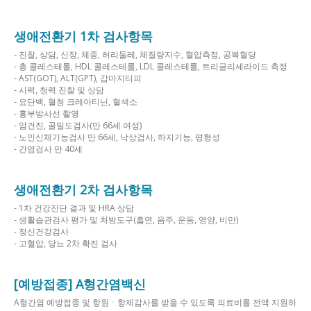
생애전환기 1차 검사항목
- 진찰, 상담, 신장, 체중, 허리둘레, 체질량지수, 혈압측정, 공복혈당
- 총 콜레스테롤, HDL 콜레스테롤, LDL 콜레스테롤, 트리글리세라이드 측정
- AST(GOT), ALT(GPT), 감마지티피
- 시력, 청력 진찰 및 상담
- 요단백, 혈청 크레아티닌, 혈색소
- 흉부방사선 촬영
- 암건진, 골밀도검사(만 66세 여성)
- 노인신체기능검사 만 66세, 낙상검사, 하지기능, 평형성
- 간염검사 만 40세
생애전환기 2차 검사항목
- 1차 건강진단 결과 및 HRA 상담
- 생활습관검사 평가 및 처방도구(흡연, 음주, 운동, 영양, 비만)
- 정신건강검사
- 고혈압, 당뇨 2차 확진 검사
[예방접종] A형간염백신
A형간염 예방접종 및 항원ㆍ항제감사를 받을 수 있도록 의료비를 전액 지원하