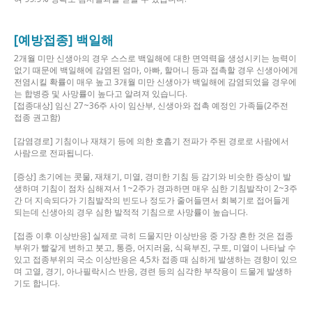
[예방접종] 백일해
2개월 미만 신생아의 경우 스스로 백일해에 대한 면역력을 생성시키는 능력이
없기 때문에 백일해에 감염된 엄마, 아빠, 할머니 등과 접촉할 경우 신생아에게
전염시킬 확률이 매우 높고 3개월 미만 신생아가 백일해에 감염되었을 경우에
는 합병증 및 사망률이 높다고 알려져 있습니다.
[접종대상] 임신 27~36주 사이 임산부, 신생아와 접촉 예정인 가족들(2주전
접종 권고함)
[감염경로] 기침이나 재채기 등에 의한 호흡기 전파가 주된 경로로 사람에서
사람으로 전파됩니다.
[증상] 초기에는 콧물, 재채기, 미열, 경미한 기침 등 감기와 비슷한 증상이 발
생하며 기침이 점차 심해져서 1~2주가 경과하면 매우 심한 기침발작이 2~3주
간 더 지속되다가 기침발작의 빈도나 정도가 줄어들면서 회복기로 접어들게
되는데 신생아의 경우 심한 발적적 기침으로 사망률이 높습니다.
[접종 이후 이상반응] 실제로 극히 드물지만 이상반응 중 가장 흔한 것은 접종
부위가 빨갛게 변하고 붓고, 통증, 어지러움, 식욕부진, 구토, 미열이 나타날 수
있고 접종부위의 국소 이상반응은 4,5차 접종 때 심하게 발생하는 경향이 있으
며 고열, 경기, 아나필락시스 반응, 경련 등의 심각한 부작용이 드물게 발생하
기도 합니다.