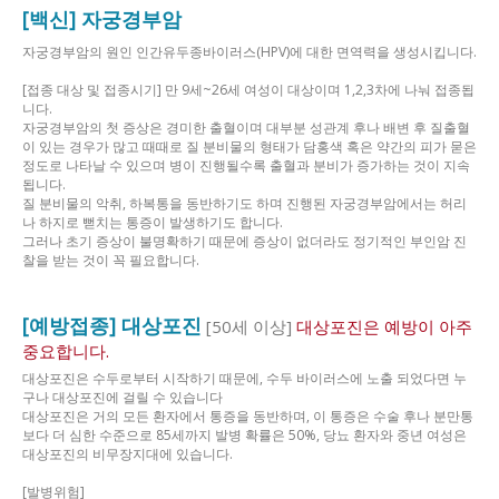
[백신] 자궁경부암
자궁경부암의 원인 인간유두종바이러스(HPV)에 대한 면역력을 생성시킵니다.
[접종 대상 및 접종시기] 만 9세~26세 여성이 대상이며 1,2,3차에 나눠 접종됩
니다.
자궁경부암의 첫 증상은 경미한 출혈이며 대부분 성관계 후나 배변 후 질출혈
이 있는 경우가 많고 때때로 질 분비물의 형태가 담홍색 혹은 약간의 피가 묻은
정도로 나타날 수 있으며 병이 진행될수록 출혈과 분비가 증가하는 것이 지속
됩니다.
질 분비물의 악취, 하복통을 동반하기도 하며 진행된 자궁경부암에서는 허리
나 하지로 뻗치는 통증이 발생하기도 합니다.
그러나 초기 증상이 불명확하기 때문에 증상이 없더라도 정기적인 부인암 진
찰을 받는 것이 꼭 필요합니다.
[예방접종] 대상포진
[50세 이상]
대상포진은 예방이 아주
중요합니다.
대상포진은 수두로부터 시작하기 때문에, 수두 바이러스에 노출 되었다면 누
구나 대상포진에 걸릴 수 있습니다
대상포진은 거의 모든 환자에서 통증을 동반하며, 이 통증은 수술 후나 분만통
보다 더 심한 수준으로 85세까지 발병 확률은 50%, 당뇨 환자와 중년 여성은
대상포진의 비무장지대에 있습니다.
[발병위험]