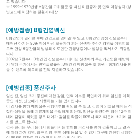
고 있습니다.
※ 1999~1970년생 A형간염 고위험군 중 백신 미접종자 및 면역 미형성자 (상
병코드에 해당하는 질환자) 대상
[예방접종] B형간염백신
B형간염에 걸리면 후에 간암으로 넘어갈 수 있고, B형간염 양성 산모로부터
태어난 아기는 90% 이상 만성 보균자가 되는 신생아 주산기감염을 예방함으
로써 만성 B형간염의 발생과 이로인한 간경병증이나 발생을 억제하기 위함입
니다.
2002년 7월부터 B형간염 산모로부터 태어난 신생아의 주산기간염을 예방하
기 위해 국가에서는 면역글로블린, B형간염 예방접종 및 항원ㆍ항체검사를 받
을 수 있도록 의료비를 전액 지원하고 있습니다.
[예방접종] 풍진주사
임신 전, 임신 초기 풍진에 대한 감염, 면역 여부를 확인하기 위해 임신을 계획
중인 여성, 산모에게 시행하는 기본 검사입니다.
이 검사를 통해 예방접종 시행여부를 확인할 수 있고, 감염이 되었을 때에는 적
절한 상담을 통해 치료계획을 수립하게 되는데, 임신을 하였다면 임신 12주 이
내에 감염이 되었을 경우 태아가 감염될 확률이 80%나 되기 때문에 초기에 검
사를 받도록 합니다.
검사 원리는 우리 몸에서 만들어지는 항체를 피검사를 통해 검출하고 그 결과
에 따라 과거 감염, 최근 감염, 면역 상태 등을 알 수 있기 때문에 간단히 시행하
여 99.9% 정확도 검사결과를 받을 수 있습니다.