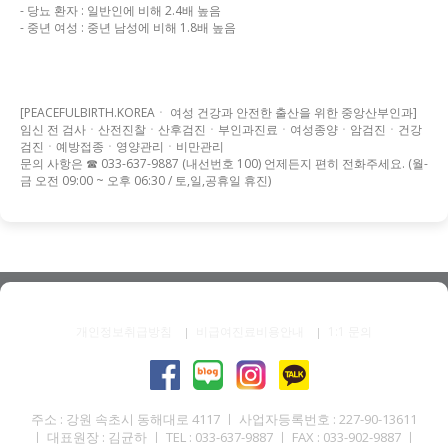
- 당뇨 환자 : 일반인에 비해 2.4배 높음
- 중년 여성 : 중년 남성에 비해 1.8배 높음
[PEACEFULBIRTH.KOREAㆍ 여성 건강과 안전한 출산을 위한 중앙산부인과]
임신 전 검사ㆍ산전진찰ㆍ산후검진ㆍ부인과진료ㆍ여성종양ㆍ암검진ㆍ건강
검진ㆍ예방접종ㆍ영양관리ㆍ비만관리
문의 사항은 ☎ 033-637-9887 (내선번호 100) 언제든지 편히 전화주세요. (월-
금 오전 09:00 ~ 오후 06:30 / 토,일,공휴일 휴진)
개인정보취급방침
비급여진료비용안내
1:1 문의
주소 : 강원 속초시 동해대로 4117 ㅣ 사업자등록번호 : 227-90-13611
ㅣ 대표원장 : 김균하 ㅣ TEL : 033-637-9887 ㅣ FAX : 033-902-9887 ㅣ