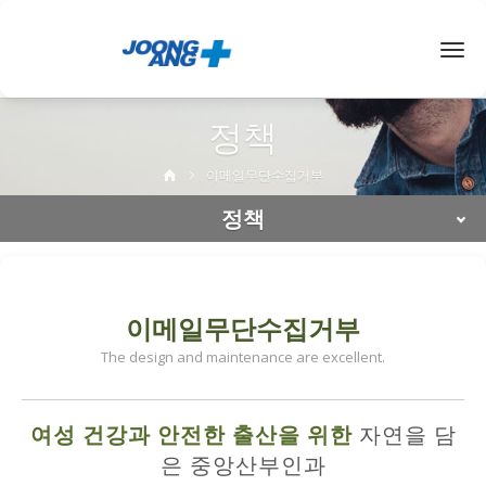
< /span>
Togg
navig
정책
이메일무단수집거부
정책
이메일무단수집거부
The design and maintenance are excellent.
여성 건강과 안전한 출산을 위한
자연을 담
은 중앙산부인과