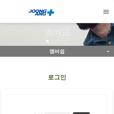
< /span>
Togg
navig
멤버쉽
회원가입
멤버쉽
로그인