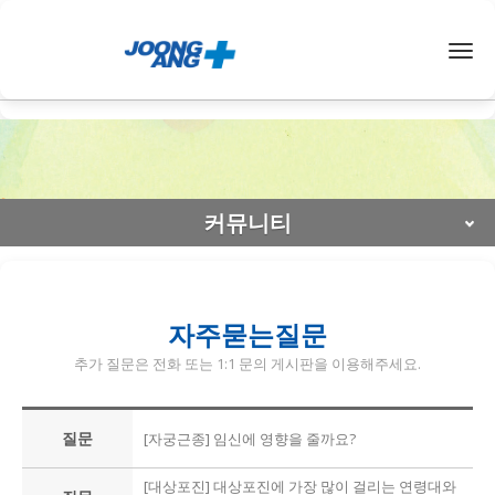
< /span>
Togg
navig
커뮤니티
자주묻는질문
추가 질문은 전화 또는 1:1 문의 게시판을 이용해주세요.
질문
[자궁근종] 임신에 영향을 줄까요?
[대상포진] 대상포진에 가장 많이 걸리는 연령대와